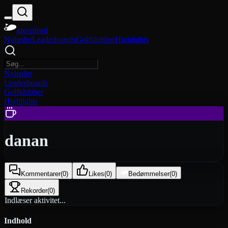
greenfeed
Nyheder
Leaderboards
Golfklubber
Highlights
Nyheder
Leaderboards
Golfklubber
Highlights
danan
Kommentarer
(
0
)
Likes
(
0
)
Bedømmelser
(
0
)
Rekorder
(
0
)
Indlæser aktivitet...
Indhold