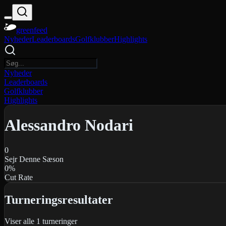
greenfeed
Nyheder
Leaderboards
Golfklubber
Highlights
Nyheder
Leaderboards
Golfklubber
Highlights
Alessandro Nodari
0
Sejr Denne Sæson
0
%
Cut Rate
Turneringsresultater
Viser alle
1
turneringer