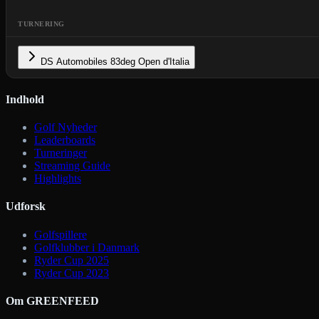
TURNERING
DS Automobiles 83deg Open d'Italia
Indhold
Golf Nyheder
Leaderboards
Turneringer
Streaming Guide
Highlights
Udforsk
Golfspillere
Golfklubber i Danmark
Ryder Cup 2025
Ryder Cup 2023
Om GREENFEED