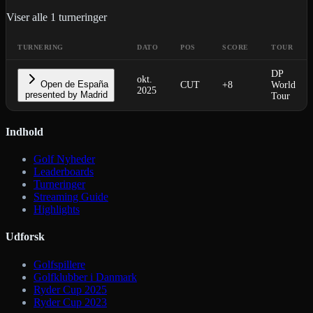
Viser alle
1
turneringer
TURNERING
DATO
POS
SCORE
TOUR
DP
okt.
Open de España
CUT
+8
World
2025
presented by Madrid
Tour
Indhold
Golf Nyheder
Leaderboards
Turneringer
Streaming Guide
Highlights
Udforsk
Golfspillere
Golfklubber i Danmark
Ryder Cup 2025
Ryder Cup 2023