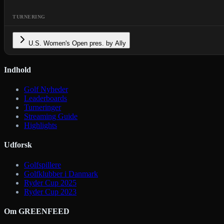
TURNERING
U.S. Women's Open pres. by Ally
Indhold
Golf Nyheder
Leaderboards
Turneringer
Streaming Guide
Highlights
Udforsk
Golfspillere
Golfklubber i Danmark
Ryder Cup 2025
Ryder Cup 2023
Om GREENFEED