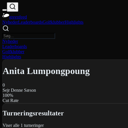
greenfeed
Nyheder
Leaderboards
Golfklubber
Highlights
Nyheder
Leaderboards
Golfklubber
Highlights
Anita Lumpongpoung
0
Sejr Denne Sæson
100
%
Cut Rate
Turneringsresultater
Viser alle
1
turneringer