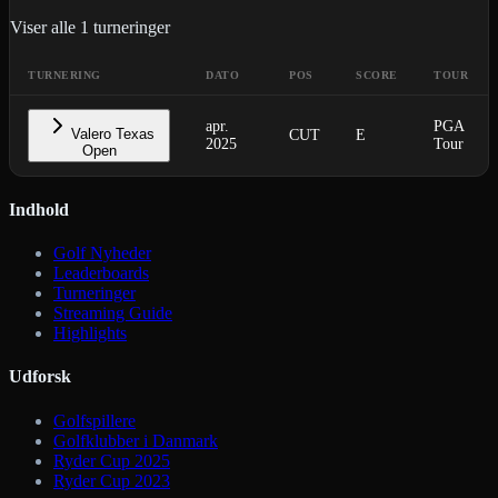
Viser alle
1
turneringer
TURNERING
DATO
POS
SCORE
TOUR
apr.
PGA
Valero Texas
CUT
E
2025
Tour
Open
Indhold
Golf Nyheder
Leaderboards
Turneringer
Streaming Guide
Highlights
Udforsk
Golfspillere
Golfklubber i Danmark
Ryder Cup 2025
Ryder Cup 2023