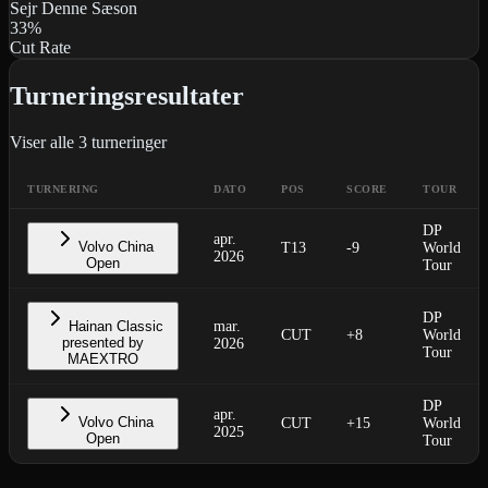
Sejr Denne Sæson
33
%
Cut Rate
Turneringsresultater
Viser alle
3
turneringer
TURNERING
DATO
POS
SCORE
TOUR
DP
apr.
Volvo China
T13
-9
World
2026
Open
Tour
DP
Hainan Classic
mar.
CUT
+8
World
presented by
2026
Tour
MAEXTRO
DP
apr.
Volvo China
CUT
+15
World
2025
Open
Tour