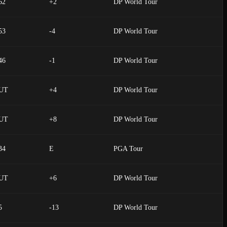
62
+2
DP World Tour
53
-4
DP World Tour
46
-1
DP World Tour
UT
+4
DP World Tour
UT
+8
DP World Tour
34
E
PGA Tour
UT
+6
DP World Tour
5
-13
DP World Tour