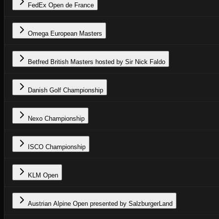
FedEx Open de France
Omega European Masters
Betfred British Masters hosted by Sir Nick Faldo
Danish Golf Championship
Nexo Championship
ISCO Championship
KLM Open
Austrian Alpine Open presented by SalzburgerLand