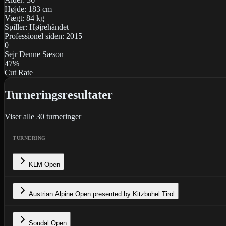
Højde:
183
cm
Vægt:
84
kg
Spiller:
Højrehåndet
Professionel siden:
2015
0
Sejr Denne Sæson
47
%
Cut Rate
Turneringsresultater
Viser alle
30
turneringer
TURNERING
KLM Open
Austrian Alpine Open presented by Kitzbuhel Tirol
Soudal Open