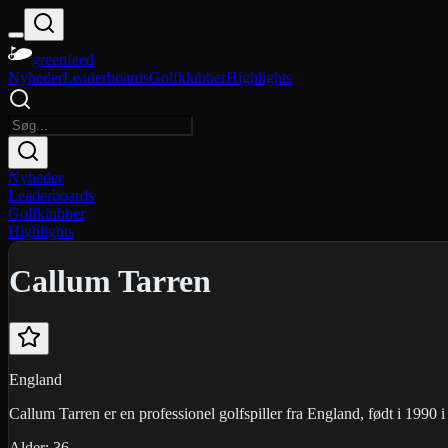
greenfeed
Nyheder
Leaderboards
Golfklubber
Highlights
Nyheder
Leaderboards
Golfklubber
Highlights
Callum Tarren
England
Callum Tarren er en professionel golfspiller fra England, født i 1990
Alder:
36