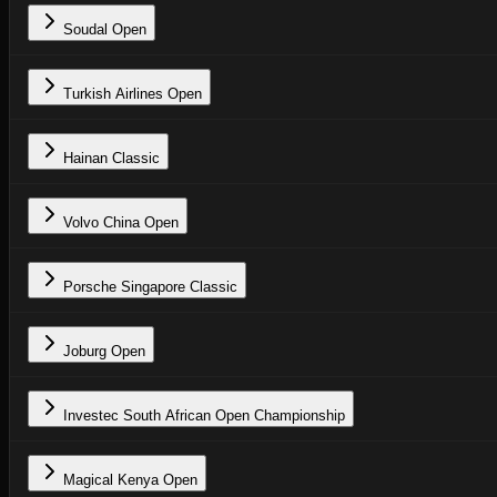
Soudal Open
Turkish Airlines Open
Hainan Classic
Volvo China Open
Porsche Singapore Classic
Joburg Open
Investec South African Open Championship
Magical Kenya Open