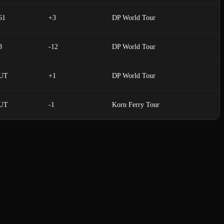
61
+3
DP World Tour
8
-12
DP World Tour
UT
+1
DP World Tour
UT
-1
Korn Ferry Tour