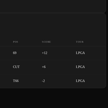
POS
SCORE
TOUR
69
+12
LPGA
CUT
+6
LPGA
T66
-2
LPGA