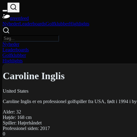
greenfeed
Nyheder
Leaderboards
Golfklubber
Highlights
Nyheder
Leaderboards
Golfklubber
Highlights
Caroline Inglis
United States
Caroline Inglis er en professionel golfspiller fra USA, født i 1994 i 
Alder:
32
Højde:
168
cm
Spiller:
Højrehåndet
Professionel siden:
2017
0