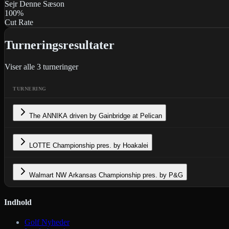
Sejr Denne Sæson
100
%
Cut Rate
Turneringsresultater
Viser alle
3
turneringer
TURNERING
The ANNIKA driven by Gainbridge at Pelican
LOTTE Championship pres. by Hoakalei
Walmart NW Arkansas Championship pres. by P&G
Indhold
Golf Nyheder