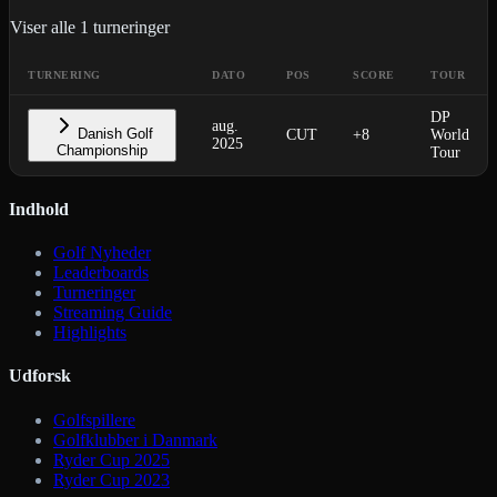
Viser alle
1
turneringer
TURNERING
DATO
POS
SCORE
TOUR
DP
aug.
Danish Golf
CUT
+8
World
2025
Championship
Tour
Indhold
Golf Nyheder
Leaderboards
Turneringer
Streaming Guide
Highlights
Udforsk
Golfspillere
Golfklubber i Danmark
Ryder Cup 2025
Ryder Cup 2023